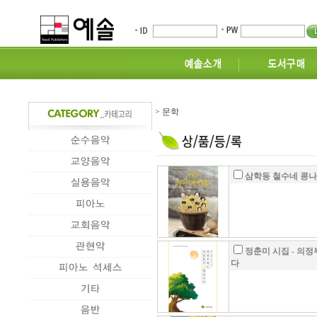
> 문학
삼학동 철수네 콩
정춘미 시집 - 의
다