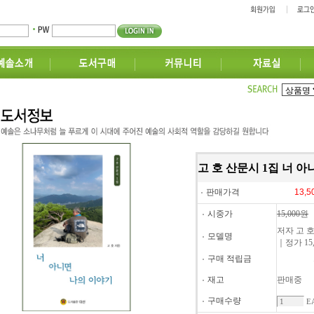
고 호 산문시 1집 너 
판매가격
시중가
15,000원
저자 고 호
모델명
｜정가 15
구매 적립금
재고
판매중
구매수량
E