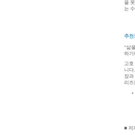
을 
는 
추천
“
삶을
하기
고호
니다
.
장과
리즈
■ 저