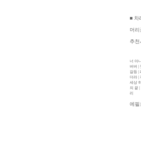
■ 차
머리
추천
너 아
버버
|
갈등
|
더라
|
세상 
의 끝
|
리
에필