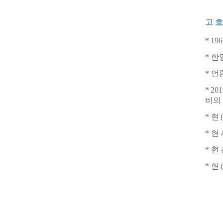
고 호
*
196
*
한
*
언
*
201
비의
*
현
(
*
현
*
현
*
현
(