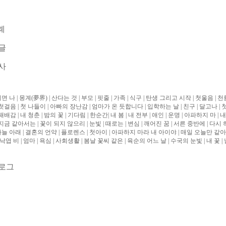
례
글
사
니면 나
|
몽계
(
夢界
)
|
산다는 것
|
부모
|
핏줄
|
가족
|
식구
|
탄생 그리고 시작
|
첫울음
|
천
첫걸음
|
첫 나들이
|
아빠의 장난감
|
엄마가 온 듯합니다
|
입학하는 날
|
친구
|
달고나
|
패배감
|
내 청춘
|
밤의 꽃
|
기다림
|
한순간
|
내 봄
|
내 전부
|
애인
|
운명
|
아파하지 마
|
내
지금 같아서는
|
꽃이 되지 않으리
|
눈빛
|
때로는
|
변심
|
깨어진 꿈
|
서른 중반에
|
다시 
하늘 아래
|
결혼의 언약
|
플로렌스
|
첫아이
|
아파하지 마라 내 아이야
|
매일 오늘만 같
낙엽 비
|
엄마
|
욕심
|
사회생활
|
봄날 꽃씨 같은
|
육순의 어느 날
|
수국의 눈빛
|
내 꽃
|
로그