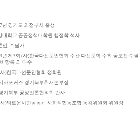
7
년
경기도 의정부시 출생
양대학교
공공정책대학원 행정학 석사
론인
,
수필가
9
년
제
3
회
(
사
)
한국다선문인협회 주관 다선문학 주최 공모전
수필
 비망록 외 다수
사
)
한국다선문인협회 정회원
시사포커스 경기북부취재본부장
경기북부 공정언론협의회 간사
사
)
의로운시민공동체 사회적협동조합 동감위원회 위원장