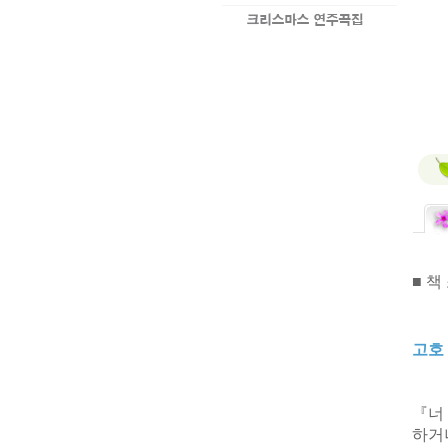
■ 책
고호
『
너
하거