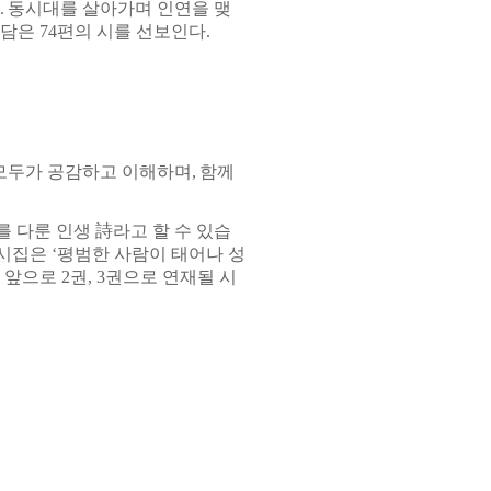
.
동시대를 살아가며 인연을 맺
 담은
74
편의 시를 선보인다
.
 모두가 공감하고 이해하며
,
함께
 다룬 인생 詩라고 할 수 있습
 시집은
‘
평범한 사람이 태어나 성
,
앞으로
2
권
, 3
권으로 연재될 시