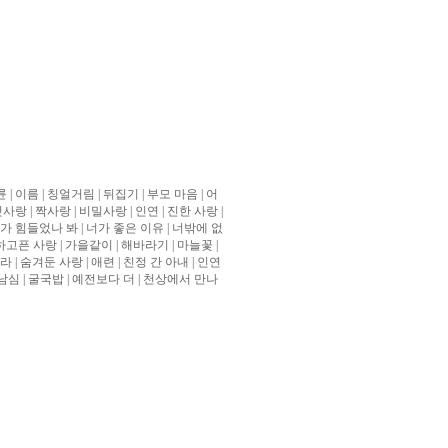
륜
|
이름
|
칭얼거림
|
뒤집기
|
부모 마음
|
어
첫사랑
|
짝사랑
|
비밀사랑
|
인연
|
진한 사랑
|
가 힘들었나 봐
|
너가 좋은 이유
|
너밖에 없
하고픈 사랑
|
가을같이
|
해바라기
|
마늘꽃
|
아라
|
숨겨둔 사랑
|
애련
|
친정 간 아내
|
인연
남심
|
굴국밥
|
예전보다 더
|
천상에서 만나