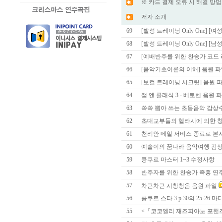
※ 카드 결제 오류 시 해결 방법
저자 소개
69
[발성 트레이닝 Only One] [여성
68
[발성 트레이닝 Only One] [남성
67
[예배반주를 위한 찬송가 코드 
66
[음악기초이론의 이해] 음원 
65
[보컬 트레이닝 시크릿] 음원 
64
잼 앤 클래식 3 - 베토벤 음원 
63
쏙쏙 뽑아 쓰는 초등음악 감상
62
초대교부들의 헬라시에 의한 창작
61
천리안 메일 서비스 종료로 본사 
60
예솔이의 꿈나라 음악여행 감상
59
콩쿠르 마스터 1~3 수정사항
58
반주자를 위한 찬송가 즉흥 연주곡집
57
차근차근 시창청음 음원 파일
56
콩쿠르 스타 3 p.30의 25-26 마디
55
<『코코엘리 재즈피아노 포핸즈』 