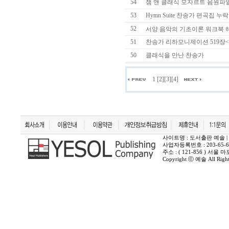
54
잼 앤 클래식 모자르트 음원파
53
Hymn Suite 찬송가 편곡집 누락
52
서양 음악의 기초이론 워크북 
51
찬송가 리하모니제이션 519장<구
50
클래식을 만난 찬송가
1
[2]
[3]
[4]
사이트명 : 도서출판 예솔 | 상호 :
사업자등록번호 : 203-65-6
주소 : ( 121-856 ) 서
Copyright ⓒ 예솔 All Rights