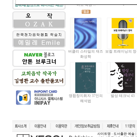
1
아노 학원 ...
버클리 스타일의 재즈
보컬 트레이닝의 정
화성학
명합창지휘자 37인의
발성 테크닉 43
해석법
사이트명 : 도서출판 예솔 | 상호 :