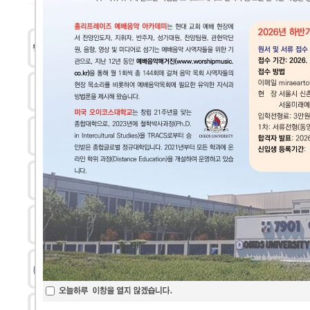
찬송가로 배우는 성인...
찬
문지현의 찬송가 편곡...
삼
예닮쌤의 독보적인 피
조성음악의 화성