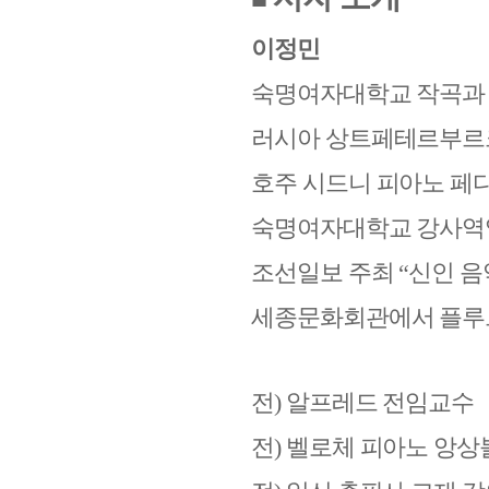
이정민
숙명여자대학교 작곡과 
러시아 상트페테르부르
호주 시드니 피아노 페
숙명여자대학교 강사역
조선일보 주최
“
신인 음
세종문화회관에서 플루
전
)
알프레드 전임교수
전
)
벨로체 피아노 앙상