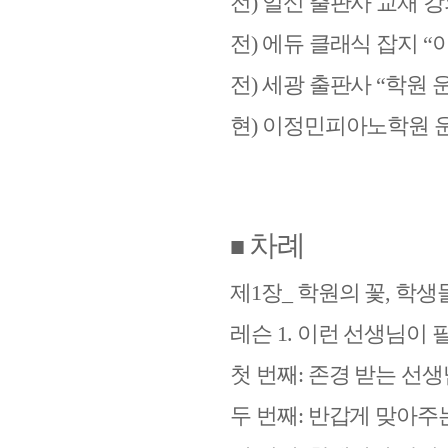
전
)
일신 출판사 교재 강
전
)
에듀 클래식 잡지
“
전
)
세광 출판사
“
학원 
현
)
이정민피아노학원 운
차례
■
제
1
장
_
학원의 꽃
,
학생
레슨
1.
이런 선생님이 
첫 번째
:
존경 받는 선생
두 번째
:
반갑게 맞아주