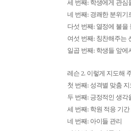
세 번째
:
학생에게 관심
네 번째
:
경쾌한 분위기
다섯 번째
:
열정에 불을
여섯 번째
:
칭찬해주는 
일곱 번째
:
학생들 앞에
레슨
2.
이렇게 지도해 
첫 번째
:
성격별 맞춤 지
두 번째
:
긍정적인 생각
세 번째
:
학원 적응 기간
네 번째
:
아이들 관리