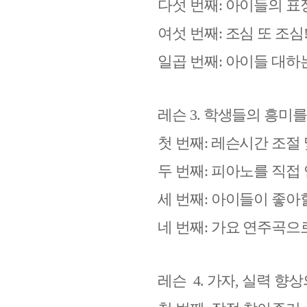
다섯 번째
:
아이들의 표
여섯 번째
:
조심 또 조심
일곱 번째
:
아이들 대하는
레슨
3.
학생들의 흥미를
첫 번째
:
레슨시간 조절 
두 번째
:
피아노를 직접
세 번째
:
아이들이 좋아
네 번째
:
가요 연주곡으
레슨
4.
가자
,
실력 향상