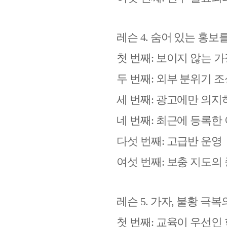
레슨
4.
숨어 있는 홍보
첫 번째
:
보이지 않는 가
두 번째
:
외부 분위기 조
세 번째
:
광고에만 의지
네 번째
:
최근에 등록한
다섯 번째
:
고급반 운영
여섯 번째
:
보충 지도의
레슨
5.
가자
,
불황 극복
첫 번째
:
교육이 우선인