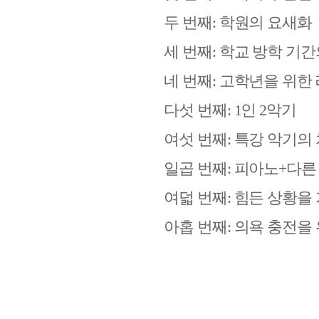
두 번째
:
학원의 요새화
세 번째
:
학교 방학 기간
네 번째
:
고학년을 위한
다섯 번째
: 1
인
2
악기
여섯 번째
:
특강 악기의
일곱 번째
:
피아노
+
다른
여덟 번째
:
힘든 상황을
아홉 번째
:
의욕 충전을 