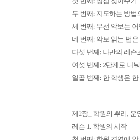
첫 번째
:
장점 찾아주기
두 번째
:
지도하는 방법
세 번째
:
무선 악보는 
네 번째
:
악보 읽는 법은
다섯 번째
:
나만의 레슨
여섯 번째
: 2
단계로 나눠
일곱 번째
:
한 학생은 한
제
2
장
_
학원의 뿌리
,
운
레슨
1.
학원의 시작
첫 번째
:
학원 경영에 앞