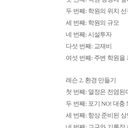
두 번째
:
학원의 위치 선
세 번째
:
학원의 규모
네 번째
:
시설투자
다섯 번째
:
교재비
여섯 번째
:
주변 학원을
레슨
2.
환경 만들기
첫 번째
:
열정은 전염된
두 번째
:
포기
NO!
대충
세 번째
:
항상 준비된 상
네 번째
:
교구와 기록장