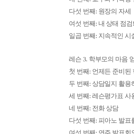
다섯 번째
:
원장의 자세
여섯 번째
:
내 상태 점검
일곱 번째
:
지속적인 시
레슨
3.
학부모의 마음 
첫 번째
:
언제든 준비된 
두 번째
:
상담일지 활용
세 번째
:
레슨평가표 사
네 번째
:
전화 상담
다섯 번째
:
피아노 발표
여섯 번째
:
연주 발표회의