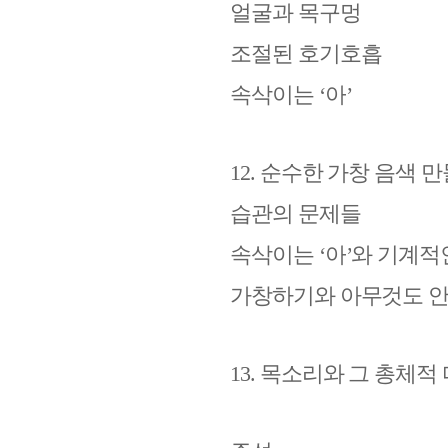
얼굴과 목구멍
조절된 호기호흡
속삭이는
‘
아
’
12.
순수한 가창 음색 
습관의 문제들
속삭이는
‘
아
’
와 기계적
가창하기와 아무것도 
13.
목소리와 그 총체적