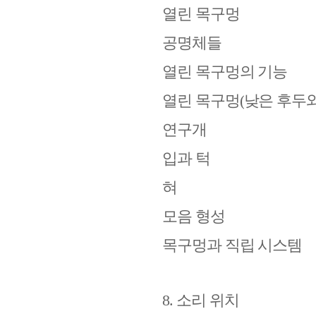
열린 목구멍
공명체들
열린 목구멍의 기능
열린 목구멍
(
낮은 후두
연구개
입과 턱
혀
모음 형성
목구멍과 직립 시스템
8.
소리 위치