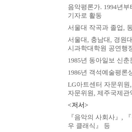
음악평론가. 1994년
기자로 활동
서울대 작곡과 졸업, 
서울대, 충남대, 경원
시과학대학원 공연행
1985년 동아일보 신
1986년 객석예술평론상
LG아트센터 자문위원
자문위원, 제주국제관
<저서>
『음악의 사회사』, 『
우 클래식』 등