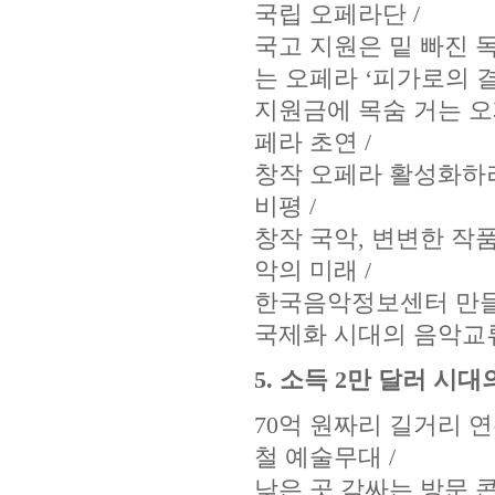
국립 오페라단 /
국고 지원은 밑 빠진 독
는 오페라 ‘피가로의 결혼
지원금에 목숨 거는 오
페라 초연 /
창작 오페라 활성화하려
비평 /
창작 국악, 변변한 작품
악의 미래 /
한국음악정보센터 만들자
국제화 시대의 음악교
5. 소득 2만 달러 시대
70억 원짜리 길거리 연주
철 예술무대 /
낮은 곳 감싸는 방문 콘