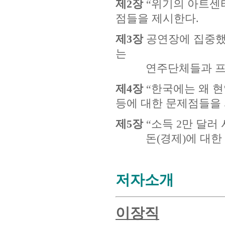
제2장
“위기의 아트센
점들을 제시한다.
제3장
공연장에 집중했다
는
연주단체들과 프로그
제4장
“한국에는 왜 현
등에 대한 문제점들을
제5장
“소득 2만 달러
돈(경제)에 대한 문
저자소개
이장직