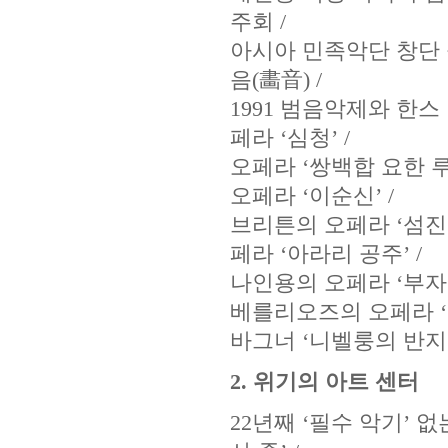
주회 /
아시아 민족악단 창단 공
음(畵音) /
1991 범음악제와 한스
페라 ‘심청’ /
오페라 ‘쌍백합 요한 루갈
오페라 ‘이순신’ /
브리튼의 오페라 ‘섬진강
페라 ‘아라리 공주’ /
나인용의 오페라 ‘부자 유
베를리오즈의 오페라 ‘파
바그너 ‘니벨룽의 반지
2. 위기의 아트 센터
22년째 ‘필수 악기’ 