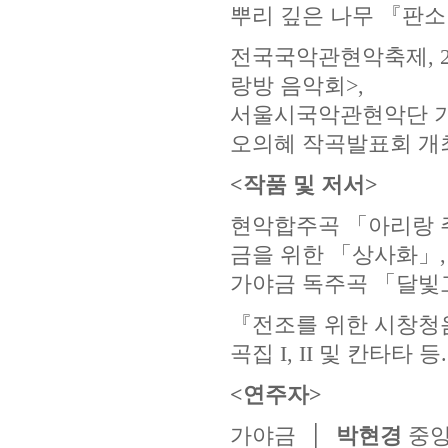
뿌리 깊은 나무 『판소
전국국악관현악축제, 2
랑방 음악회>,
서울시국악관현악단 기
오의혜 작곡발표회 개
<작품 및 저서>
현악합주곡 「아리랑 주
금을 위한 「상사화」,
가야금 독주곡 「달빛고
『전조를 위한 시창청
곡집 I, II 및 칸타타 등.
<연주자>
가야금 │
박현경
중앙