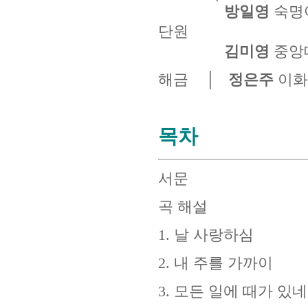
방일영
숙명여
단원
김미영
중앙
해금 │
정은주
이화
목차
서문
곡 해설
1. 날 사랑하심
2. 내 주를 가까이
3. 모든 일에 때가 있네