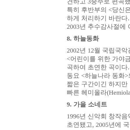
견하고 3중주로 편곡했
특히 후반부의 <당신
하게 처리하기 바란다.
2003년 추수감사절에
8. 하늘동화
2002년 12월 국립
<어린이를 위한 가야금
곡하여 초연한 곡이다.
동요 <하늘나라 동화>
짧은 구간이긴 하지만
빠른 헤미올라(Hemio
9. 가을 소네트
1996년 신악회 창작
초연됐고, 2005년에