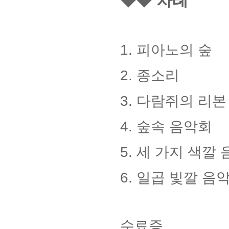
◆◆
차례
1.
피아노의 숲
2.
종소리
3.
다람쥐의 리본
4.
숲속 음악회
5.
세 가지 색깔 
6.
일곱 빛깔 음
수료증