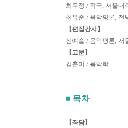
최우정
/
작곡
,
서울대
최유준
/
음악평론
,
전
【편집간사】
신예슬
/
음악평론
,
서
【고문】
김춘미
/
음악학
■ 목차
【좌담】