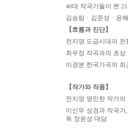
40
대 작곡가들이 본
21
김승림ㆍ김준성ㆍ윤
【흐름과 진단】
전지영
도금시대의 전
최우정 작곡과의 초상
이경분
한국가곡의 최
【작가와 작품】
전지영
영민한 작가의
이신우 성경과 작곡가
독 장윤성 대담