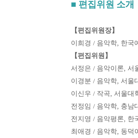
■ 편집위원
소개
【편집위원장】
이희경
/
음악학
,
한국
【편집위원】
서정은
/
음악이론
,
서
이경분
/
음악학
,
서울
이신우
/
작곡
,
서울대
전정임
/
음악학
,
충남
전지영
/
음악평론
,
한
최애경
/
음악학
,
동덕