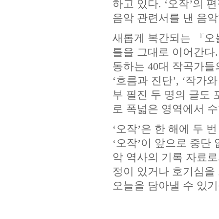
하고 있다
. ‘
오작
’
의 
음악 관련서를 낸 음악
새롭게 복간되는 『오
틀을 그대로 이어간다
동하는
40
대 작곡가들
‘
흐름과 진단
’, ‘
작가와
부 필진 두 명의 글도
로 폭넓은 영역에서 수
‘
오작
’
은 한 해에 두
‘
오작
’
이 앞으로 중단
악 역사의 기록 자료로
정이 있거나 호기심을
오늘을 담아낼 수 있