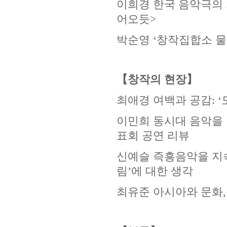
이희경
한국 음악극의 
어오듯
>
박순영
‘
창작집합소 
【창작의 현장】
최애경
여백과 공감
: ‘
이민희 동시대 음악을
표회 공연 리뷰
신예슬
즉흥음악을 지
림
’
에 대한 생각
최유준 아시아와 문화