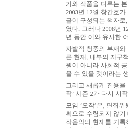
가와 작품을 다루는 
2003
년
12
월 창간호가
글이 구성되는 책자로
였다
.
그러나
2008
년
1
년 동안 이와 유사한 
자발적 청중의 부재와
른 현재
,
내부의 자구책
원이 아니라 사회적 공
을 수 있을 것이라는
그리고 새롭게 진용을
작
’
시즌
2
가 다시 시
모임
‘
오작
’
은
,
편집위원
획으로 수렴되지 않기
작음악의 현재를 기록