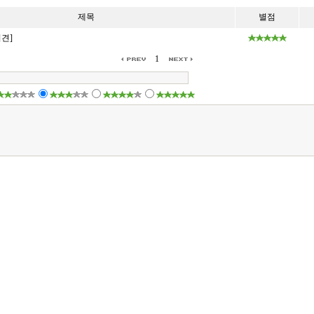
제목
별점
의견]
1